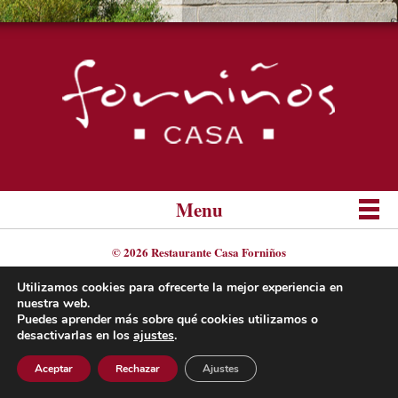
Menu
© 2026 Restaurante Casa Forniños
Aviso Legal
Utilizamos cookies para ofrecerte la mejor experiencia en
nuestra web.
Politica de Privacidad
Puedes aprender más sobre qué cookies utilizamos o
desactivarlas en los
ajustes
.
Síguenos en:
Facebook
Acuarel
Aceptar
Rechazar
Ajustes